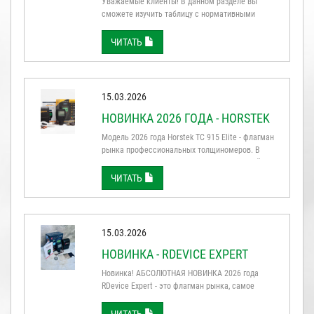
Уважаемые клиенты! В данном разделе вы
сможете изучить таблицу с нормативными
значениями толщины лкп у разных
производителей и моделей. *(данные основаны
ЧИТАТЬ
на информации выложенной в общедоступных
ресурсах в Интернете и подкорректированы
нашим личным опытом – измерено более 1000
автомобилей). Марка Модель Толщина краски ...
15.03.2026
НОВИНКА 2026 ГОДА - HORSTEK
TC 915 ELITE
Модель 2026 года Horstek TC 915 Elite - флагман
рынка профессиональных толщиномеров. В
данном приборе сочетаются максимальный
функционал и мощнейшие компоненты, все
ЧИТАТЬ
инновации объединенные в одном устройстве.
Надежность фирмы HORSTEK проверена
временем. Это айфон на рынке толщиномеров ...
15.03.2026
НОВИНКА - RDEVICE EXPERT
Новинка! АБСОЛЮТНАЯ НОВИНКА 2026 года
RDevice Expert - это флагман рынка, самое
передовое поколение толщиномеров, созданное
на базе профессиональных рубиновых датчиков.
ЧИТАТЬ